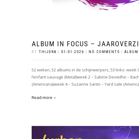
ALBUM IN FOCUS – JAAROVERZ
BY
THIJDRA
|
01-01-2026
|
NO COMMENTS
|
ALBUM
52 weken, 52 albums in de schijnwerpers, 53 links: week 0
l’enfant sauvage (Metal)week 2 – Sabine Devieilhe – Bach
(Americana)week 4 – Suzanne Santo – Yard sale (Ameri
Read more