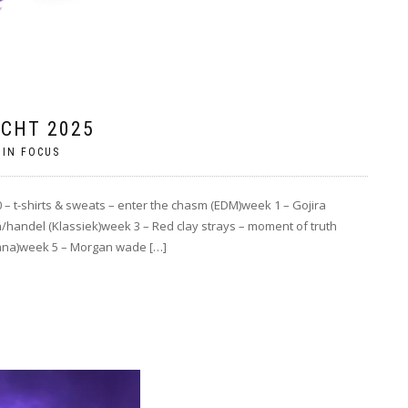
ICHT 2025
 IN FOCUS
 – t-shirts & sweats – enter the chasm (EDM)week 1 – Gojira
/handel (Klassiek)week 3 – Red clay strays – moment of truth
cana)week 5 – Morgan wade […]