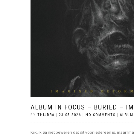
ALBUM IN FOCUS – BURIED – 
BY
THIJDRA
|
23-05-2026
|
NO COMMENTS
|
ALBUM
Kijk, ik ga niet beweren dat dit voor iedereen is, maar