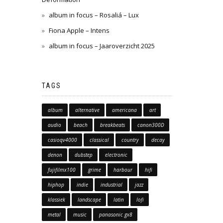
album in focus – Rosaliá – Lux
Fiona Apple – Intens
album in focus – Jaaroverzicht 2025
TAGS
album
alternative
americana
art
audio
beach
breakbeats
canon300D
casioqv4000
classical
country
decay
denon
dubstep
electronic
fujifilmx100
grime
harbour
hifi
hiphop
indie
industrial
jazz
klassiek
landscape
latin
lofi
metal
music
panasonic gx8