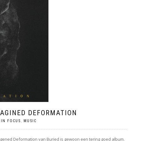
IMAGINED DEFORMATION
 IN FOCUS
,
MUSIC
 Imagened Deformation van Buried is gewoon een tering goed album.