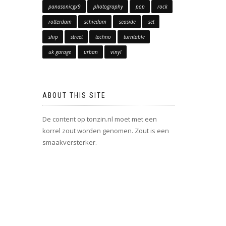
panasonicgx9
photography
pop
rock
rotterdam
schiedam
seaside
set
ship
street
techno
turntable
uk garage
urban
vinyl
ABOUT THIS SITE
De content op tonzin.nl moet met een
korrel zout worden genomen. Zout is een
smaakversterker.